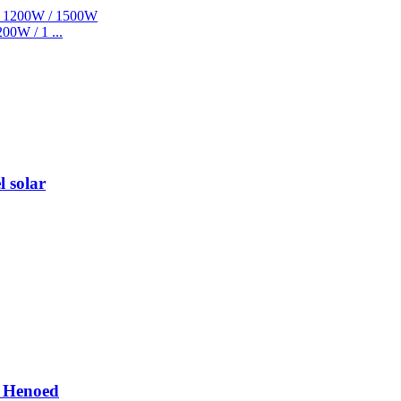
00W / 1 ...
 solar
r Henoed