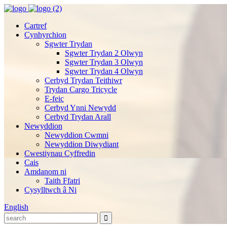
Cartref
Cynhyrchion
Sgwter Trydan
Sgwter Trydan 2 Olwyn
Sgwter Trydan 3 Olwyn
Sgwter Trydan 4 Olwyn
Cerbyd Trydan Teithiwr
Trydan Cargo Tricycle
E-feic
Cerbyd Ynni Newydd
Cerbyd Trydan Arall
Newyddion
Newyddion Cwmni
Newyddion Diwydiant
Cwestiynau Cyffredin
Cais
Amdanom ni
Taith Ffatri
Cysylltwch â Ni
English