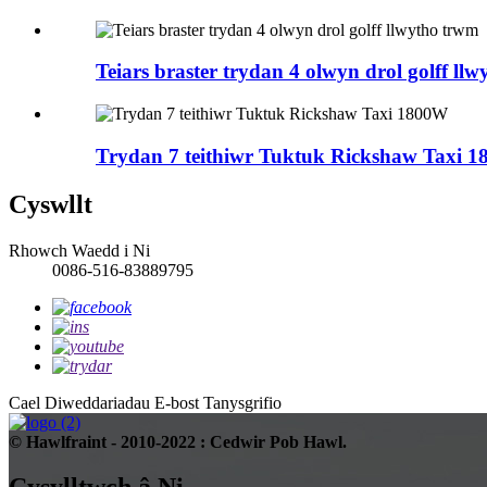
Teiars braster trydan 4 olwyn drol golff ll
Trydan 7 teithiwr Tuktuk Rickshaw Taxi 
Cyswllt
Rhowch Waedd i Ni
0086-516-83889795
Cael Diweddariadau E-bost
Tanysgrifio
© Hawlfraint - 2010-2022 : Cedwir Pob Hawl.