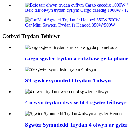
Beic tair olwyn trydan cyflym Cargo caeedig 1000W / 12
Car Mini Sgwteri Trydan i'r Henoed 350W/500W
Cerbyd Trydan Teithiwr
cargo sgwter trydan a rickshaw gyda phanel
S9 sgwter symudedd trydan 4 olwyn
4 olwyn trydan dwy sedd 4 sgwter teithwyr
Sgwter Symudedd Trydan 4 olwyn ar gyfe