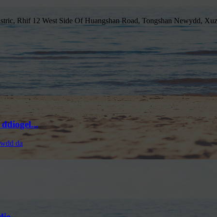
stric, Rhif 12 West Side Of Huangshan Road, Tongshan Newydd, Xuzh
ddiogel...
io...