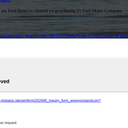
yw Ford Broncos clasurol yn gysylltiedig â'r Ford Motor Company.
d i Oedolion
,
Beic Trydan 300 Km Ystod
,
Trike Trydan Gorau
,
E Trik