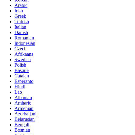
Arabic
Irish
Greek
Turkish
Italian
Danish
Romanian
Indonesian
Czech
Afrikaans
Swedish
Polish
Basque
Catalan
Esperanto
Hindi
Lao
Albanian
Amharic
Armenian
Azerbaijani
Belarusian
Bengali
Bosnian