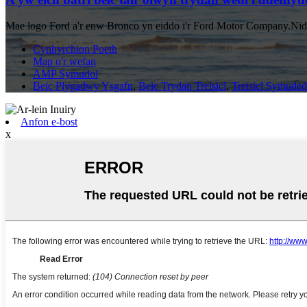
Mae logo Ford a'r enw Bronco yn eiddo i'r Ford Motor Company.Nid 
Cynhyrchion Poeth
Map o'r wefan
AMP Symudol
Beic Plygadwy Ysgafn
,
Beic Trydan Treisicl
,
Treisicl Symuded
Anfon e-bost
x