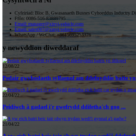
Cysylltwch â Ni
Cyfeiriad: Bloc B, Gwasanaeth Busnes Cyhoeddus Inductry Di
Ffôn: 0086-516-83889795
Email: manager@xinyi-vehicle.com
Email: sales007@xinyi-vehicle.com
WhatsApp / WeChat: +8615695253376
y newyddion diweddaraf
12/08/22
Pedair gwybodaeth sylfaenol am ddefnyddio batte yn 
22/04/22
Peidiwch â gadael i'r gwefrydd ddifetha'ch goo ...
21/04/22
A yw eich batri beic tair olwyn trydan wedi'i ddefnydd