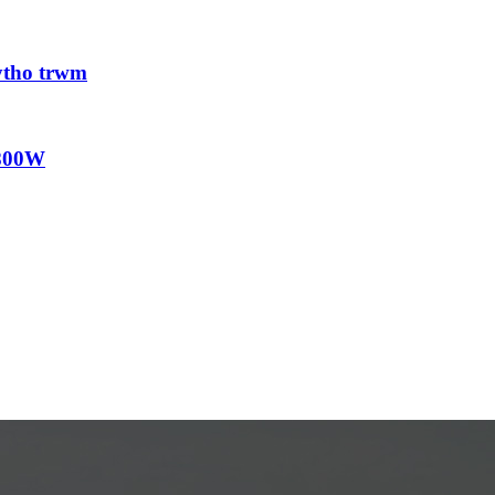
wytho trwm
1800W