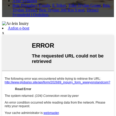
AMP Symudol
Beic Plygadwy Ysgafn
,
E Trikes
,
Trike Trydan Gorau
,
Beic
Trydan Treisicl
,
Beic Trydan 300 Km Ystod
,
Treisicl
Symudedd i Oedolion
,
Anfon e-bost
x