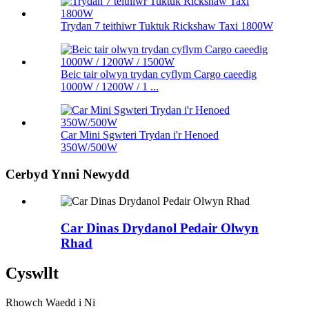
Trydan 7 teithiwr Tuktuk Rickshaw Taxi 1800W
Beic tair olwyn trydan cyflym Cargo caeedig
1000W / 1200W / 1 ...
Car Mini Sgwteri Trydan i'r Henoed
350W/500W
Cerbyd Ynni Newydd
Car Dinas Drydanol Pedair Olwyn
Rhad
Cyswllt
Rhowch Waedd i Ni