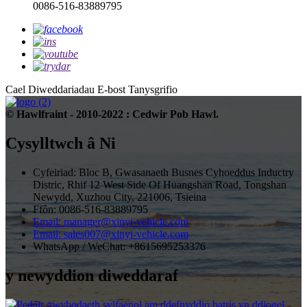
0086-516-83889795
Cael Diweddariadau E-bost
Tanysgrifio
© Hawlfraint - 2010-2022 : Cedwir Pob Hawl.
Cysylltwch â Ni
Cyfeiriad: Bloc B, Gwasanaeth Busnes Cyhoeddus Inductry
Distric, Rhif 12 West Side Of Huangshan Road, Tongshan
Newydd, Xuzhou City, 221006, Tsieina
Ffôn: 0086-516-83889795
Email: manager@xinyi-vehicle.com
Email: sales007@xinyi-vehicle.com
WhatsApp / WeChat: +8615695253376
y newyddion diweddaraf