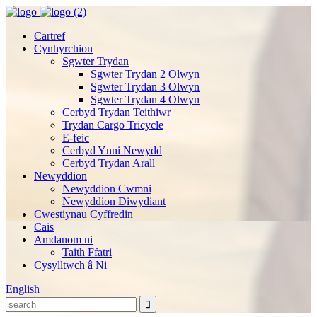
Cartref
Cynhyrchion
Sgwter Trydan
Sgwter Trydan 2 Olwyn
Sgwter Trydan 3 Olwyn
Sgwter Trydan 4 Olwyn
Cerbyd Trydan Teithiwr
Trydan Cargo Tricycle
E-feic
Cerbyd Ynni Newydd
Cerbyd Trydan Arall
Newyddion
Newyddion Cwmni
Newyddion Diwydiant
Cwestiynau Cyffredin
Cais
Amdanom ni
Taith Ffatri
Cysylltwch â Ni
English