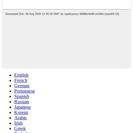
English
French
German
Portuguese
Spanish
Russian
Japanese
Korean
Arabic
Irish
Greek