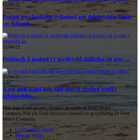
12/08/22
Pedair gwybodaeth sylfaenol am ddefnyddio batte
yn ddiogel...
22/04/22
Peidiwch â gadael i'r gwefrydd ddifetha'ch goo ...
21/04/22
A yw eich batri beic tair olwyn trydan wedi'i
ddefnyddio...
Mae logo Ford a'r enw Bronco yn eiddo i'r Ford Motor
Company.Nid yw Ford Broncos clasurol yn gysylltiedig â'r Ford
Motor Company.
Cynhyrchion Poeth
Map o'r wefan