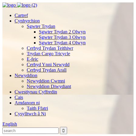
Cartref
Cynhyrchion
Sgwter Trydan
Sgwter Trydan 2 Olwyn
Sgwter Trydan 3 Olwyn
Sgwter Trydan 4 Olwyn
Cerbyd Trydan Teithiwr
Trydan Cargo Tricycle
E-feic
Cerbyd Ynni Newydd
Cerbyd Trydan Arall
Newyddion
Newyddion Cwmni
Newyddion Diwydiant
Cwestiynau Cyffredin
Cais
Amdanom ni
Taith Ffatri
Cysylltwch â Ni
English