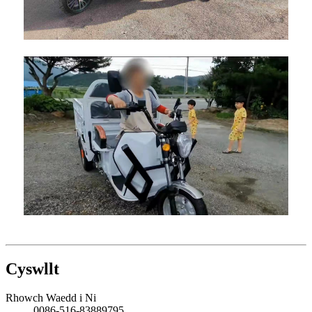
Cyswllt
Rhowch Waedd i Ni
0086-516-83889795