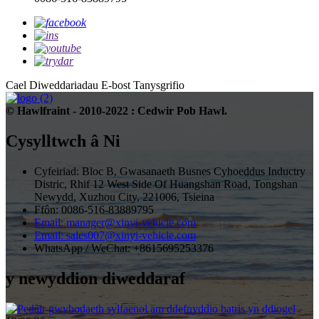
Cael Diweddariadau E-bost
Tanysgrifio
© Hawlfraint - 2010-2022 : Cedwir Pob Hawl.
Cysylltwch â Ni
Cyfeiriad: Bloc B, Gwasanaeth Busnes Cyhoeddus Inductry
Distric, Rhif 12 West Side Of Huangshan Road, Tongshan
Newydd, Xuzhou City, 221006, Tsieina
Ffôn: 0086-516-83889795
Email: manager@xinyi-vehicle.com
Email: sales007@xinyi-vehicle.com
WhatsApp / WeChat: +8615695253376
y newyddion diweddaraf