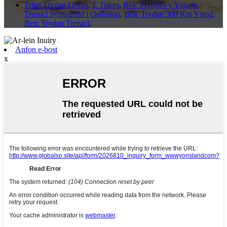
Trike Trydan Gorau
,
E Trikes
,
Beic Plygadwy Ysgafn
,
Treisicl Symudedd i Oedolion
,
Beic Trydan 300 Km Ystod
,
Beic Trydan Treisicl
,
Anfon e-bost
x