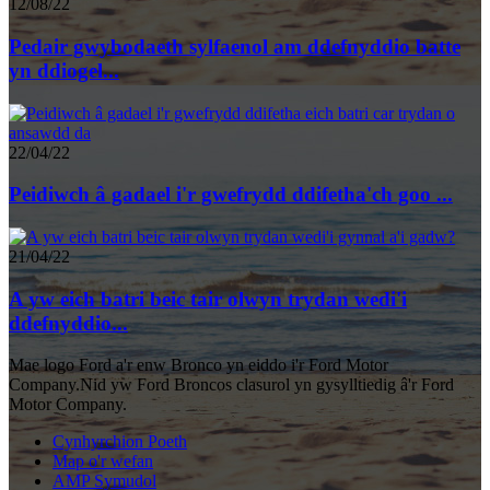
12/08/22
Pedair gwybodaeth sylfaenol am ddefnyddio batte
yn ddiogel...
22/04/22
Peidiwch â gadael i'r gwefrydd ddifetha'ch goo ...
21/04/22
A yw eich batri beic tair olwyn trydan wedi'i
ddefnyddio...
Mae logo Ford a'r enw Bronco yn eiddo i'r Ford Motor
Company.Nid yw Ford Broncos clasurol yn gysylltiedig â'r Ford
Motor Company.
Cynhyrchion Poeth
Map o'r wefan
AMP Symudol