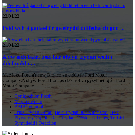
22/04/22
Peidiwch â gadael i'r gwefrydd ddifetha'ch goo ...
21/04/22
A yw eich batri beic tair olwyn trydan wedi'i
ddefnyddio...
Mae logo Ford a'r enw Bronco yn eiddo i'r Ford Motor
Company.Nid yw Ford Broncos clasurol yn gysylltiedig â'r Ford
Motor Company.
Cynhyrchion Poeth
Map o'r wefan
AMP Symudol
Trike Trydan Gorau
,
Beic Trydan 300 Km Ystod
,
Beic
Plygadwy Ysgafn
,
Beic Trydan Treisicl
,
E Trikes
,
Treisicl
Symudedd i Oedolion
,