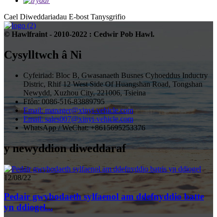
Cael Diweddariadau E-bost
Tanysgrifio
© Hawlfraint - 2010-2022 : Cedwir Pob Hawl.
Cysylltwch â Ni
Cyfeiriad: Bloc B, Gwasanaeth Busnes Cyhoeddus Inductry
Distric, Rhif 12 West Side Of Huangshan Road, Tongshan
Newydd, Xuzhou City, 221006, Tsieina
Ffôn: 0086-516-83889795
Email: manager@xinyi-vehicle.com
Email: sales007@xinyi-vehicle.com
WhatsApp / WeChat: +8615695253376
y newyddion diweddaraf
12/08/22
Pedair gwybodaeth sylfaenol am ddefnyddio batte
yn ddiogel...