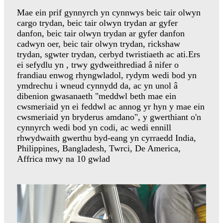
Mae ein prif gynnyrch yn cynnwys beic tair olwyn
cargo trydan, beic tair olwyn trydan ar gyfer
danfon, beic tair olwyn trydan ar gyfer danfon
cadwyn oer, beic tair olwyn trydan, rickshaw
trydan, sgwter trydan, cerbyd twristiaeth ac ati.Ers
ei sefydlu yn , trwy gydweithrediad â nifer o
frandiau enwog rhyngwladol, rydym wedi bod yn
ymdrechu i wneud cynnydd da, ac yn unol â
dibenion gwasanaeth "meddwl beth mae ein
cwsmeriaid yn ei feddwl ac annog yr hyn y mae ein
cwsmeriaid yn bryderus amdano", y gwerthiant o'n
cynnyrch wedi bod yn codi, ac wedi ennill
rhwydwaith gwerthu byd-eang yn cyrraedd India,
Philippines, Bangladesh, Twrci, De America,
Affrica mwy na 10 gwlad