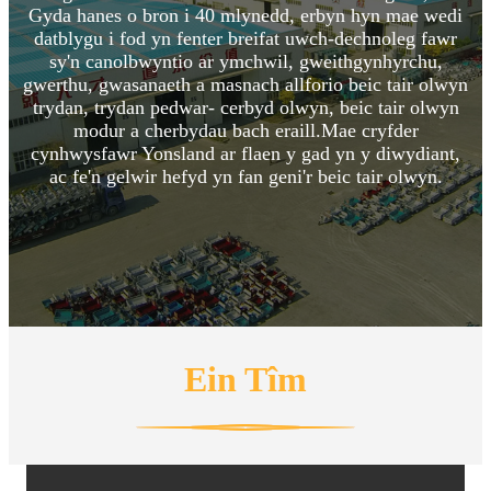
Gyda hanes o bron i 40 mlynedd, erbyn hyn mae wedi
datblygu i fod yn fenter breifat uwch-dechnoleg fawr
sy'n canolbwyntio ar ymchwil, gweithgynhyrchu,
gwerthu, gwasanaeth a masnach allforio beic tair olwyn
trydan, trydan pedwar- cerbyd olwyn, beic tair olwyn
modur a cherbydau bach eraill.Mae cryfder
cynhwysfawr Yonsland ar flaen y gad yn y diwydiant,
ac fe'n gelwir hefyd yn fan geni'r beic tair olwyn.
Ein Tîm