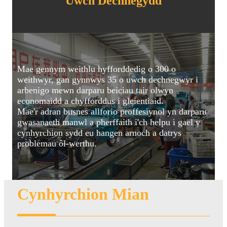
Uwch Dechnegydd
Mae gennym weithlu hyfforddedig o 300 o
weithwyr, gan gynnwys 35 o uwch dechnegwyr i
arbenigo mewn darparu beiciau tair olwyn
economaidd a chyfforddus i gleientiaid.
Mae'r adran busnes allforio proffesiynol yn darparu
gwasanaeth manwl a pherffaith i'ch helpu i gael y
cynhyrchion sydd eu hangen arnoch a datrys
problemau ôl-werthu.
Cynhyrchion Mian