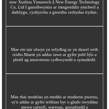
enw Xuzhou Ymunwch â New Energy Technology
Co, Ltd I ganolbwyntio ar integreiddio ymchwil a
datblygu, cynhyrchu a gwerthu cerbydau trydan.
Mae ein tair olwyn yn sefydlog ac yn dawel wrth
reidio.Maent yn addas iawn ar gyfer pobl hŷn a
phobl ag anawsterau cydbwysedd a symudedd.
Mae rhai modelau yn meddu ar moduron pwerus,
sy'n addas ar gyfer teithiau byr o gludo nwyddau
mewn cartrefi, warysau, gorsafoedd a