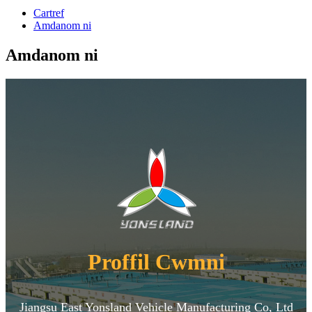
Cartref
Amdanom ni
Amdanom ni
Proffil Cwmni
Jiangsu East Yonsland Vehicle Manufacturing Co, Ltd