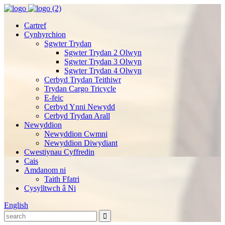
Cartref
Cynhyrchion
Sgwter Trydan
Sgwter Trydan 2 Olwyn
Sgwter Trydan 3 Olwyn
Sgwter Trydan 4 Olwyn
Cerbyd Trydan Teithiwr
Trydan Cargo Tricycle
E-feic
Cerbyd Ynni Newydd
Cerbyd Trydan Arall
Newyddion
Newyddion Cwmni
Newyddion Diwydiant
Cwestiynau Cyffredin
Cais
Amdanom ni
Taith Ffatri
Cysylltwch â Ni
English